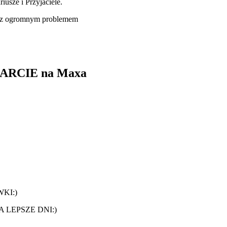
usze i Przyjaciele.
a z ogromnym problemem
SPARCIE na Maxa
KI:)
 LEPSZE DNI:)