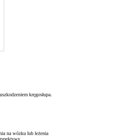
z uszkodzeniem kręgosłupa.
nia na wózku lub leżenia
erspektywy.