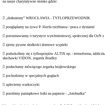
na nasze charytatywne stoisko gdzie:
 „dotkniemy” WROCŁAWIA - TYFLOPRZEWODNIK
 pooglądamy na żywo P. Józefa rzeżbiarza / praca z dyniami/
 porozmawiamy o turystyce wytchnieniowej, społecznej dla OzN z 
 zjemy pyszne słodkości domowe wypieki
 podszkolimy się z tyflosprzętów ALTIX np. : termoforma, tabliczk
słuchawki VIDON, zegarek Bradley
 posłuchamy mówiącego zegarka brajlowskiego
 pochodzimy w specjalnych goglach
 upleciemy warkoczyki
 porobimy pamiątkowe fotki na papierze - „fotobudka”