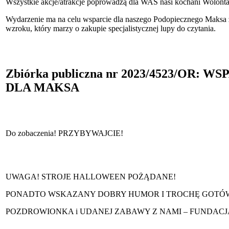
Wszystkie akcje/atrakcje poprowadzą dla WAS nasi kochani Wolontari
Wydarzenie ma na celu wsparcie dla naszego Podopiecznego Maks
wzroku, który marzy o zakupie specjalistycznej lupy do czytania.
Zbiórka publiczna nr 2023/4523/OR: W
DLA MAKSA
Do zobaczenia! PRZYBYWAJCIE!
UWAGA! STROJE HALLOWEEN POŻĄDANE!
PONADTO WSKAZANY DOBRY HUMOR I TROCHĘ GOTÓW
POZDROWIONKA i UDANEJ ZABAWY Z NAMI – FUNDACJA