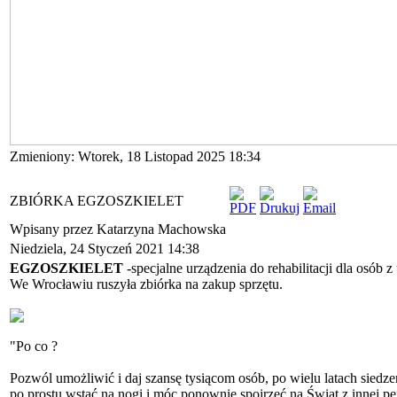
Zmieniony: Wtorek, 18 Listopad 2025 18:34
ZBIÓRKA EGZOSZKIELET
Wpisany przez Katarzyna Machowska
Niedziela, 24 Styczeń 2021 14:38
EGZOSZKIELET
-specjalne urządzenia do rehabilitacji dla osób 
We Wrocławiu ruszyła zbiórka na zakup sprzętu.
"Po co ?
Pozwól umożliwić i daj szansę tysiącom osób, po wielu latach siedze
po prostu wstać na nogi i móc ponownie spojrzeć na Świat z innej p