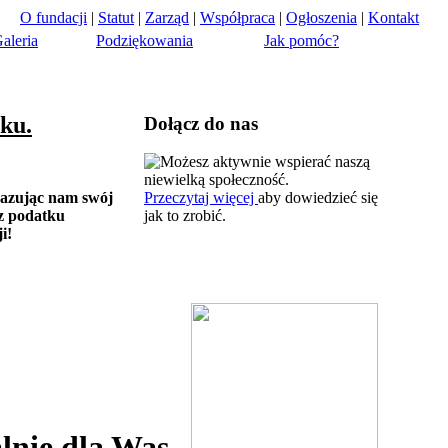
O fundacji
|
Statut
|
Zarząd
|
Współpraca
|
Ogłoszenia
|
Kontakt
aleria
Podziękowania
Jak pomóc?
ku.
Dołącz do nas
Możesz aktywnie wspierać naszą
niewielką społeczność.
kazując nam swój
Przeczytaj więcej
aby dowiedzieć się
 z podatku
jak to zrobić.
i!
Już niedługo zaczynamy...specjalnie dla Was 